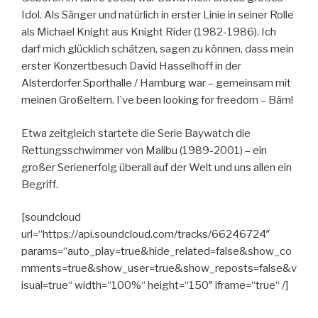
Idol. Als Sänger und natürlich in erster Linie in seiner Rolle
als Michael Knight aus Knight Rider (1982-1986). Ich
darf mich glücklich schätzen, sagen zu können, dass mein
erster Konzertbesuch David Hasselhoff in der
Alsterdorfer Sporthalle / Hamburg war – gemeinsam mit
meinen Großeltern. I’ve been looking for freedom – Bäm!
Etwa zeitgleich startete die Serie Baywatch die
Rettungsschwimmer von Malibu (1989-2001) – ein
großer Serienerfolg überall auf der Welt und uns allen ein
Begriff.
[soundcloud
url=“https://api.soundcloud.com/tracks/66246724″
params=“auto_play=true&hide_related=false&show_co
mments=true&show_user=true&show_reposts=false&v
isual=true“ width=“100%“ height=“150″ iframe=“true“ /]