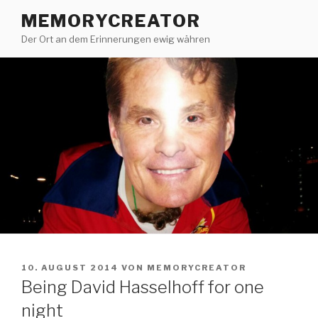
Zum
MEMORYCREATOR
Inhalt
Der Ort an dem Erinnerungen ewig währen
springen
VERÖFFENTLICHT
10. AUGUST 2014
VON
MEMORYCREATOR
AM
Being David Hasselhoff for one
night