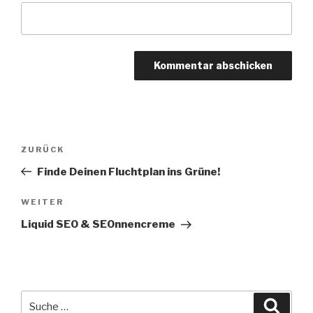
Beitrags-
ZURÜCK
Vorheriger
Navigation
Beitrag
Finde Deinen Fluchtplan ins Grüne!
WEITER
Nächster
Beitrag
Liquid SEO & SEOnnencreme
Suche
Suche