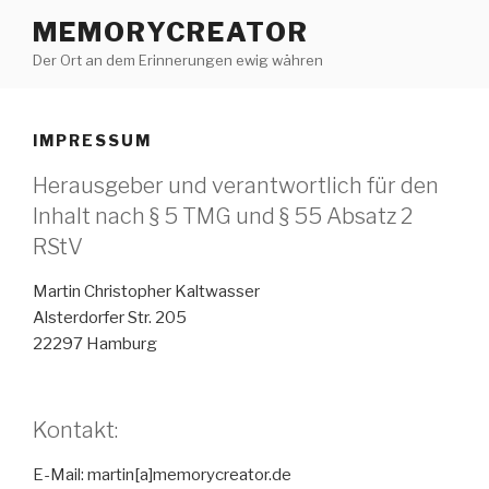
Zum
MEMORYCREATOR
Inhalt
Der Ort an dem Erinnerungen ewig währen
springen
IMPRESSUM
Herausgeber und verantwortlich für den
Inhalt nach § 5 TMG und § 55 Absatz 2
RStV
Martin Christopher Kaltwasser
Alsterdorfer Str. 205
22297 Hamburg
Kontakt:
E-Mail: martin[a]memorycreator.de